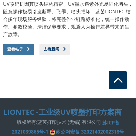
UV喷码机因其喷头结构精密、UV墨水遇紫外光易固化堵头，
随意操作极易引发断墨、飞墨、喷头损坏。蓝茵LIONTEC 结
合多年现场服务经验，将完整作业链路标准化，统一操作动
作、参数校验、清洁保养要求，规避人为操作差异带来的生
产故障。
查看帖子
查看帖子
去看新闻
去看新闻
LIONTEC -工业级UV喷墨打印方案商
版权所有:蓝茵打印技术 (无锡) 有限公司
苏ICP备
2021039865号-1
苏公网安备 32021402002318号