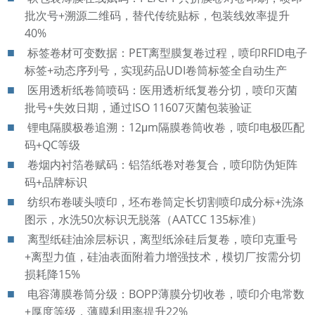
批次号+溯源二维码，替代传统贴标，包装线效率提升
40%
标签卷材可变数据：PET离型膜复卷过程，喷印RFID电子
标签+动态序列号，实现药品UDI卷筒标签全自动生产
医用透析纸卷筒喷码：医用透析纸复卷分切，喷印灭菌
批号+失效日期，通过ISO 11607灭菌包装验证
锂电隔膜极卷追溯：12μm隔膜卷筒收卷，喷印电极匹配
码+QC等级
卷烟内衬箔卷赋码：铝箔纸卷对卷复合，喷印防伪矩阵
码+品牌标识
纺织布卷唛头喷印，坯布卷筒定长切割喷印成分标+洗涤
图示，水洗50次标识无脱落（AATCC 135标准）
离型纸硅油涂层标识，离型纸涂硅后复卷，喷印克重号
+离型力值，硅油表面附着力增强技术，模切厂按需分切
损耗降15%
电容薄膜卷筒分级：BOPP薄膜分切收卷，喷印介电常数
+厚度等级，薄膜利用率提升22%