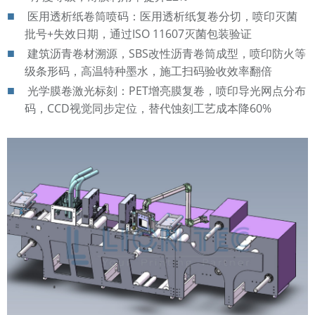
医用透析纸卷筒喷码：医用透析纸复卷分切，喷印灭菌
批号+失效日期，通过ISO 11607灭菌包装验证
建筑沥青卷材溯源，SBS改性沥青卷筒成型，喷印防火等
级条形码，高温特种墨水，施工扫码验收效率翻倍
光学膜卷激光标刻：PET增亮膜复卷，喷印导光网点分布
码，CCD视觉同步定位，替代蚀刻工艺成本降60%