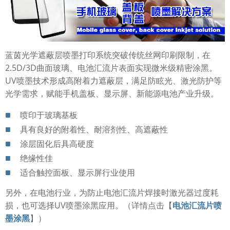
蓝茵光学遮蔽层喷墨打印系统突破传统丝网印刷限制，在
2.5D/3D曲面玻璃、电池汇流片表面实现微米级精密涂黑。
UV喷墨技术形成高附着力遮蔽层，满足防眩光、激光防护等
光学需求，赋能手机盖板、显示屏、新能源电池产业升级。
喷印于玻璃基板
具有良好的附着性、耐溶剂性、高遮蔽性
涂层固化后具高硬度
绝缘性佳
适合触控面板、显示屏行业使用
另外，在电池行业，为防止电池汇流片焊接时
激光器过度耗
损，也可选择UV
喷墨涂黑应用。（详情点击【
电池汇流片喷
墨涂黑
】）