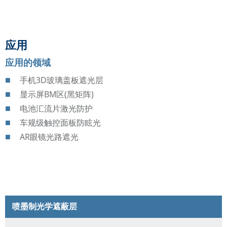
应用
应用的领域
手机3D玻璃盖板遮光层
显示屏BM区(黑矩阵)
电池汇流片激光防护
车规级触控面板防眩光
AR眼镜光路遮光
喷墨制光学遮蔽层